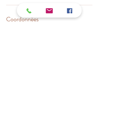
Coordonnées
marjorie lebreton réflexologue,
Rue Jeanne d'Arc, Ombrée
d'Anjou, France
marjorie lebreton réflexologue,
Rue David d'Angers, Segré-en-
Anjou Bleu, France
©2019 par Marjorie lebreton réflexologue. Créé avec
Wix.com