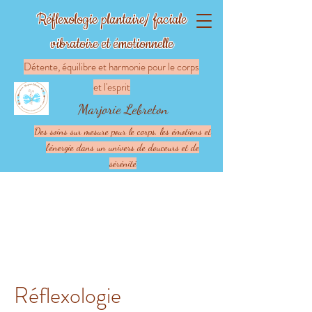
Réflexologie plantaire/ faciale
vibratoire et émotionnelle
Détente, équilibre et harmonie pour le corps
et l'esprit
Marjorie Lebreton
Des soins sur mesure pour le corps, les émotions et
l'énergie dans un univers de douceurs et de
sérénité
Réflexologie