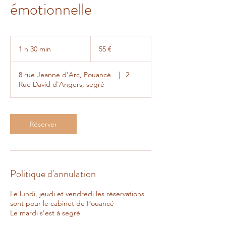
émotionnelle
55
euros
1 h 30 min
1
55 €
3
0
8 rue Jeanne d'Arc, Pouancé
|
2
m
Rue David d'Angers, segré
i
n
Réserver
Politique d'annulation
Le lundi, jeudi et vendredi les réservations
sont pour le cabinet de Pouancé
Le mardi s'est à segré